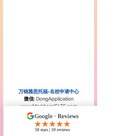
万锦雅思托福-名校申请中心
微信:
 DongApplication
www.MarkhamIELTS.com
maps.app.goo.gl/LnXgWydBLUjDu
rjq8
https://www.facebook.com/share/