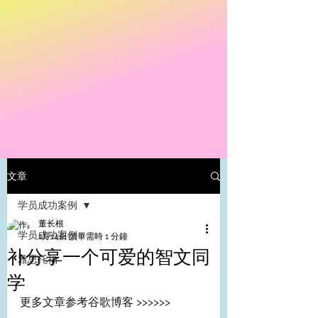
文章
学员成功案例
董长根
学员成功案例
1月14日
讀畢需時 1 分鐘
补分享一个可爱的智文同
雅思托福
学
更多文章参考谷歌博客 >>>>>>