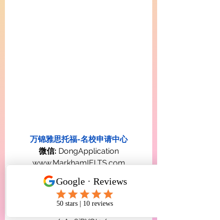
万锦雅思托福-名校申请中心
微信:
 DongApplication
www.MarkhamIELTS.com
maps.app.goo.gl/LnXgWydBLUjDu
rjq8
https://www.facebook.com/share/