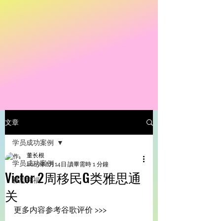
文章
学员成功案例
董长根
学员成功案例
2025年8月14日
讀畢需時 1 分鐘
Victor 2周移民G类雅思通
雅思托福
关
更多内容参考谷歌评价 >>> 