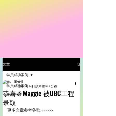
文章
学员成功案例
董长根
学员成功案例
2025年8月14日
讀畢需時 1 分鐘
恭喜🎉Maggie 被UBC工程
雅思托福
录取
更多文章参考谷歌>>>>>>