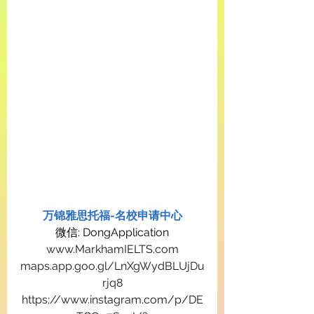
万锦雅思托福-名校申请中心
微信: DongApplication
www.MarkhamIELTS.com
maps.app.goo.gl/LnXgWydBLUjDu
rjq8
https://www.instagram.com/p/DE