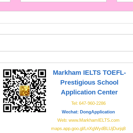
华
恭喜🎉学生雅思终于通过6.5
恭
分！听力7分，阅读、写作、
Biol
Markham IELTS TOEFL-
Sci
口语6.5 🎉
Prestigious School
Application
Center
Tel: 647-960-2286
Wechat: DongApplication
Web: www.MarkhamIELTS.com
maps.app.goo.gl/LnXgWydBLUjDurjq8