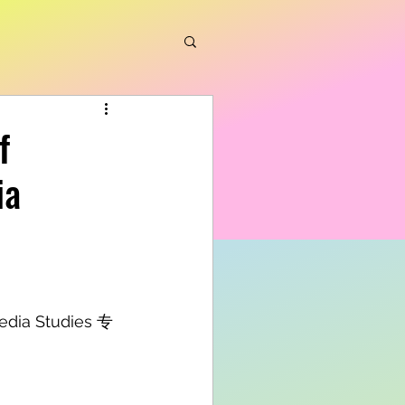
f
ia
dia Studies 专