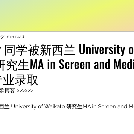
25
1 min read
 同学被新西兰 University o
研究生MA in Screen and Med
s 专业录取
客 >>>>>> 
University of Waikato 研究生MA in Screen and Me