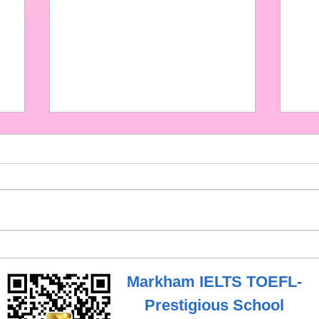
华
恭喜🎉学生雅思终于通过6.5
恭
分！听力7分，阅读、写作、
Biol
Markham IELTS TOEFL-
Sci
口语6.5 🎉
Prestigious School