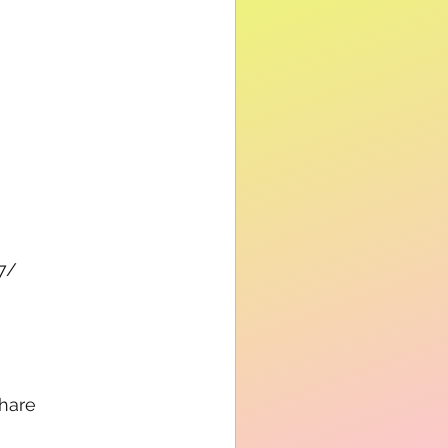
7/
hare