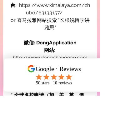
台:
https://www.ximalaya.com/zh
ubo/63133157/
or 喜马拉雅网站搜索 “长根说留学讲
雅思”
微信: DongApplication
网站
: 
http://www.dongchanggen.com
谷歌评价
: 
https://g.page/DongUniApplication
IELTSTOEFL?share
* 全球名校申请（加、美、英、澳、
港、新）
* 雅思托福一对一保过课程
* 高端留学监护
* 顶级私校申请
* 公立高中申请